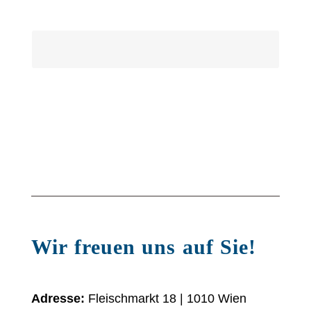
Jetzt Mittag-Menü liefern lassen!
Unser Online-Shop – jetzt köstlich
einkaufen!
Top-Lokal – Das Projekt
Wir freuen uns auf Sie!
Adresse:
Fleischmarkt 18 | 1010 Wien